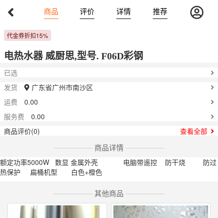
Previous
Nex
商品
评价
详情
推荐
1020-1065
￥
代金券折扣15%
电热水器 威厨思,型号. F06D彩钢
已选
发货
广东省广州市南沙区
运费
0.00
服务费
0.00
商品评价(0)
查看全部
商品详情
额定功率5000W 数显 金属外壳 电脑带遥控 防干烧 防过
热保护 扁桶机型 白色+橙色
其他商品