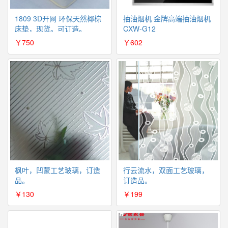
1809 3D开网 环保天然椰棕
抽油烟机 金牌高端抽油烟机
床垫，现货。可订造。
CXW-G12
￥750
￥602
枫叶，凹蒙工艺玻璃，订造
行云流水，双面工艺玻璃，
品。
订造品。
￥130
￥199