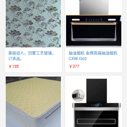
美丽动人，凹蒙工艺玻璃，
抽油烟机 金牌高端抽油烟机
订造品。
CXW-G02
￥195
￥377