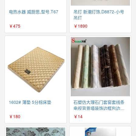
电热水器 威厨思,型号.T67
吊灯 新潮灯饰,D8872-小号
吊灯
￥475
￥1890
1602# 薄垫 5分棕床垫
石塑仿大理石门套窗套线条
电视背景墙装饰边框包边线
条10（不包邮）
￥180
￥14