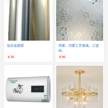
铝合金圆管
萍聚，凹蒙工艺玻璃，订造
品。
￥35
￥90