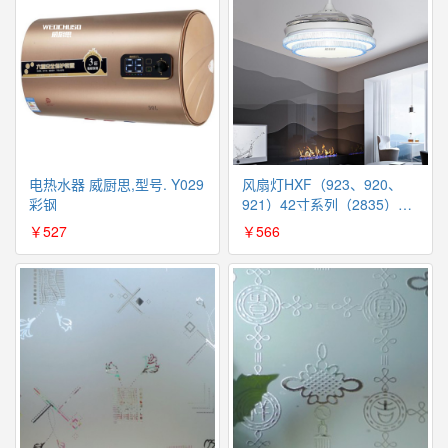
电热水器 威厨思,型号. Y029
风扇灯HXF（923、920、
彩钢
921）42寸系列（2835）
36W变光 带遥控（国内包
￥527
￥566
邮）