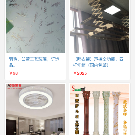
羽毛，凹蒙工艺玻璃，订造
（晾衣架）声控全功能，四
品。
杆伸缩（国内包邮）
￥98
￥2025