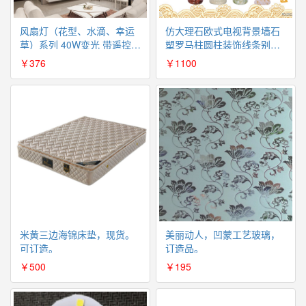
风扇灯（花型、水滴、幸运
仿大理石欧式电视背景墙石
草）系列 40W变光 带遥控
塑罗马柱圆柱装饰线条别墅
（国内包邮）
背景墙圆柱（不包邮）
￥376
￥1100
米黄三边海锦床垫，现货。
美丽动人，凹蒙工艺玻璃，
可订造。
订造品。
￥500
￥195