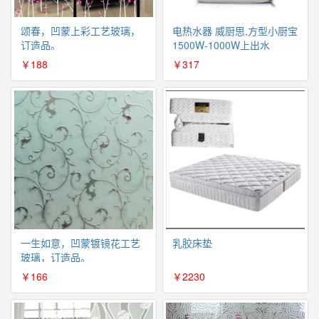
颂春，凹蒙上彩工艺玻璃，
电热水器 威厨思,方型小厨宝
订造品。
1500W-1000W上出水
￥188
￥317
一生如意，凹蒙镀镜花工艺
乳胶床垫
玻璃，订造品。
￥166
￥2230