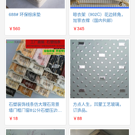
688# 环保棕床垫
晾衣架（902C）花边转角，
加宽衣撑（国内包邮）
￥560
￥345
石塑装饰线条仿大理石背景
方点人生，凹蒙工艺玻璃，
墙门框门窗8公分石塑压边线
订造品。
条（不包邮）
￥18
￥88