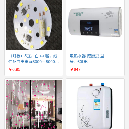
（灯板）5瓦，白.中.暖，线
电热水器 威厨思,型
性配白皮电解6000－8000小
号.T60DB
时（不包邮）
￥0.95
￥647