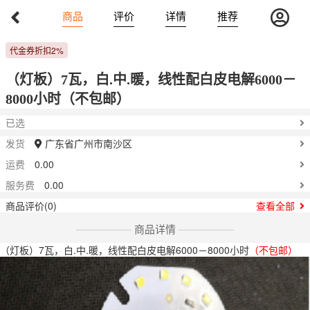
Previous
Nex
商品
评价
详情
推荐
1.2-1.3
￥
代金券折扣2%
（灯板）7瓦，白.中.暖，线性配白皮电解6000－
8000小时（不包邮）
已选
发货
广东省广州市南沙区
运费
0.00
服务费
0.00
商品评价(0)
查看全部
商品详情
（灯板）7瓦，白.中.暖，线性配白皮电解6000－8000小时
（不包邮）