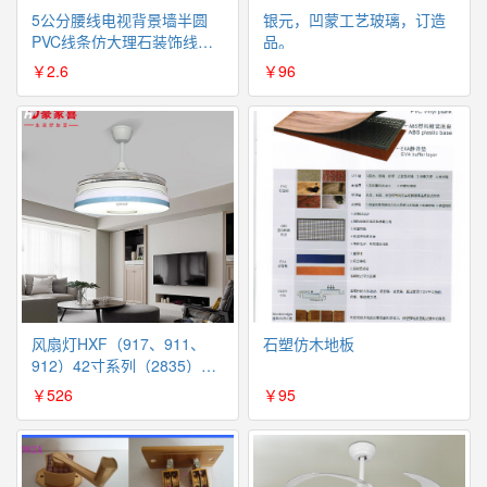
5公分腰线电视背景墙半圆
银元，凹蒙工艺玻璃，订造
PVC线条仿大理石装饰线条
品。
门套线5分腰线（不包邮）
￥2.6
￥96
风扇灯HXF（917、911、
石塑仿木地板
912）42寸系列（2835）
36W变光 带遥控（国内包
￥526
￥95
邮）