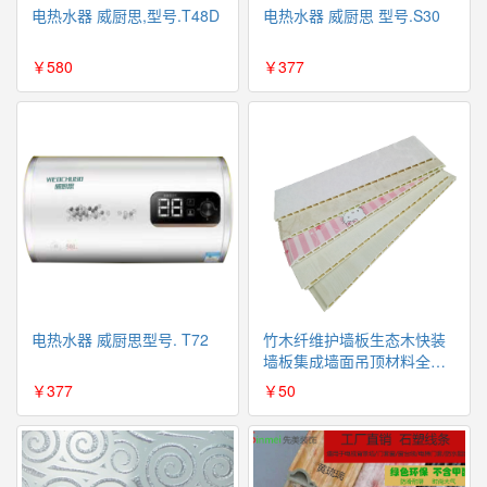
电热水器 威厨思,型号.T48D
电热水器 威厨思 型号.S30
￥580
￥377
电热水器 威厨思型号. T72
竹木纤维护墙板生态木快装
墙板集成墙面吊顶材料全屋
整装（不包邮）
￥377
￥50