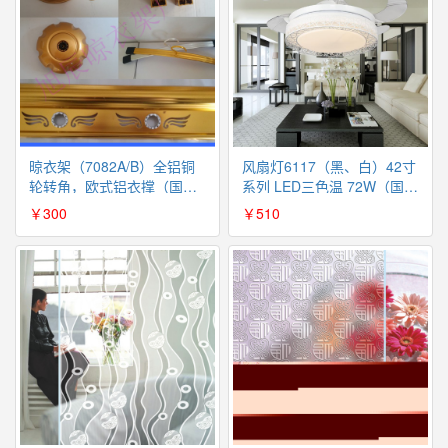
晾衣架（7082A/B）全铝铜
风扇灯6117（黑、白）42寸
轮转角，欧式铝衣撑（国内
系列 LED三色温 72W（国内
包邮）
包邮）
￥300
￥510