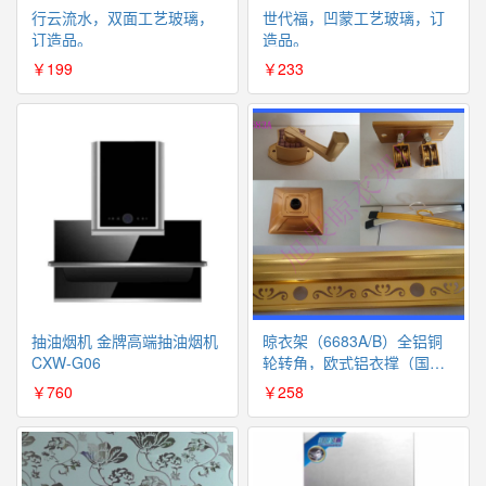
行云流水，双面工艺玻璃，
世代福，凹蒙工艺玻璃，订
订造品。
造品。
￥199
￥233
抽油烟机 金牌高端抽油烟机
晾衣架（6683A/B）全铝铜
CXW-G06
轮转角，欧式铝衣撑（国内
包邮）
￥760
￥258