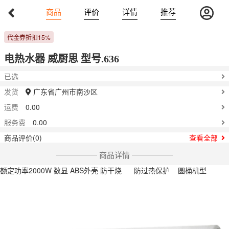
Previous
Nex
商品
评价
详情
推荐
322-472
￥
代金券折扣15%
电热水器 威厨思 型号.636
已选
发货
广东省广州市南沙区
运费
0.00
服务费
0.00
商品评价(0)
查看全部
商品详情
额定功率2000W 数显 ABS外壳 防干烧 防过热保护 圆桶机型