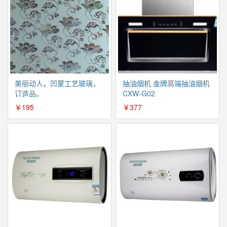
美丽动人，凹蒙工艺玻璃，
抽油烟机 金牌高端抽油烟机
订造品。
CXW-G02
￥195
￥377