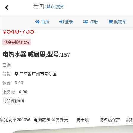
全国
[城市切换]
首页
登录
注册
购物车
Previous
540-735
￥
代金券折扣15%
电热水器 威厨思,型号.T57
已选
发货
广东省广州市南沙区
运费
0.00
服务费
0.00
商品评价(0)
额定功率2000W 电脑数显 金属外壳 防干烧 防过热保护 扁