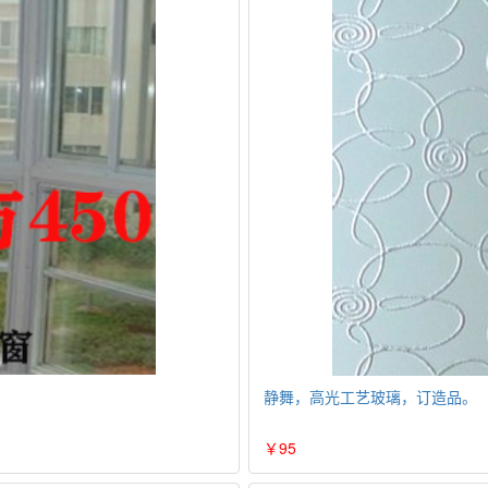
静舞，高光工艺玻璃，订造品。
￥95