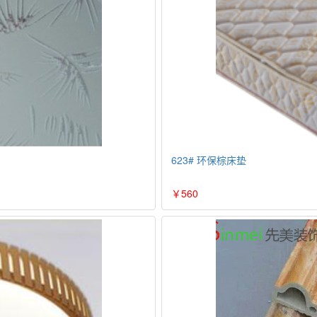
623# 环保棕床垫
￥560