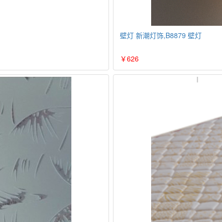
壁灯 新潮灯饰,B8879 壁灯
￥626