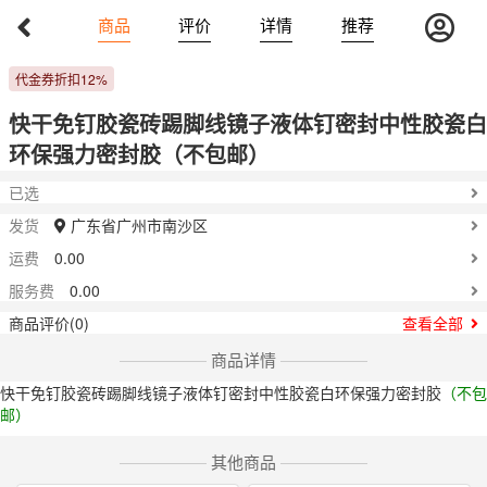
Previous
Nex
商品
评价
详情
推荐
16.4-400
￥
代金券折扣12%
快干免钉胶瓷砖踢脚线镜子液体钉密封中性胶瓷白
环保强力密封胶（不包邮）
已选
发货
广东省广州市南沙区
运费
0.00
服务费
0.00
商品评价(0)
查看全部
商品详情
快干免钉胶瓷砖踢脚线镜子液体钉密封中性胶瓷白环保强力密封胶
（不包
邮）
其他商品