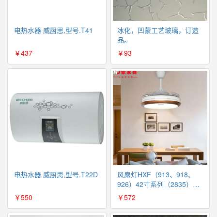
电热水器 威厨思,型号.T41
冰化，凹蒙工艺玻璃，订造
品。
￥437
￥93
电热水器 威厨思,型号.T22D
风扇灯HXF（913、918、
926）42寸系列（2835）
36W变光 带遥控（国内包
￥550
￥572
邮）