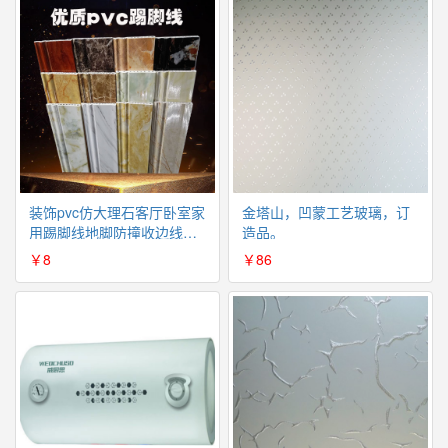
装饰pvc仿大理石客厅卧室家
金塔山，凹蒙工艺玻璃，订
用踢脚线地脚防撞收边线条
造品。
12公分（不包邮）
￥8
￥86