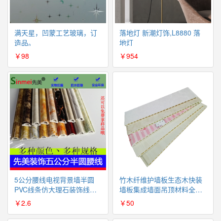
满天星，凹蒙工艺玻璃，订
落地灯 新潮灯饰,L8880 落
造品。
地灯
￥98
￥954
5公分腰线电视背景墙半圆
竹木纤维护墙板生态木快装
PVC线条仿大理石装饰线条
墙板集成墙面吊顶材料全屋
门套线5分腰线（不包邮）
整装（不包邮）
￥2.6
￥50