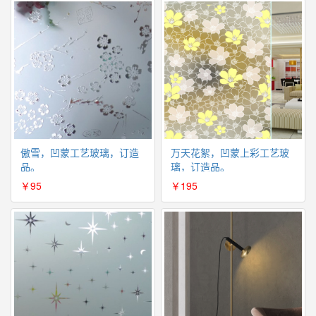
傲雪，凹蒙工艺玻璃，订造
万天花絮，凹蒙上彩工艺玻
品。
璃，订造品。
￥95
￥195