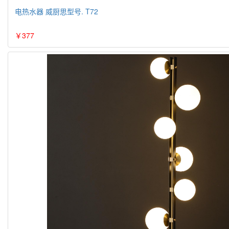
电热水器 威厨思型号. T72
￥377