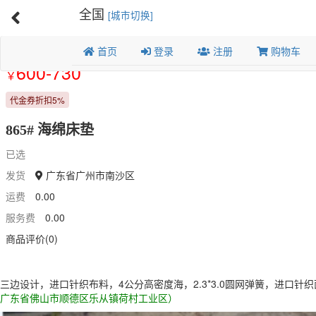
全国
[城市切换]
首页
登录
注册
购物车
Previous
600-730
￥
代金券折扣5%
865# 海绵床垫
已选
发货
广东省广州市南沙区
运费
0.00
服务费
0.00
商品评价(0)
三边设计，进口针织布料，4公分高密度海，2.3*3.0圆网弹簧，进口针织面料
广东省佛山市顺德区乐从镇荷村工业区）