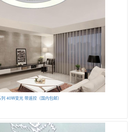
列 40W变光 带遥控（国内包邮）