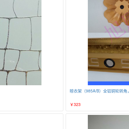
晾衣架（985A/B）全铝铜轮转
￥323