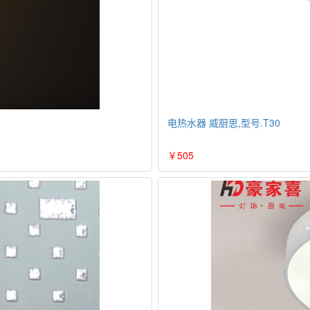
电热水器 威厨思,型号.T30
￥505